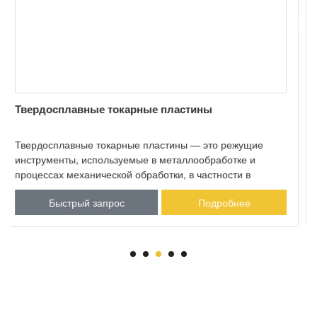
Твердосплавные сверла-пластины U-типа
Наши твердосплавные пластины для U-сверления
разработаны для точности и долговечности при глубоком
сверлении. Доступные в различных размерах и с
различными покрытиями, наши пластины для U-
Быстрый запрос
Подробнее
сверления повышают производительность и
обеспечивают превосходную поверхность