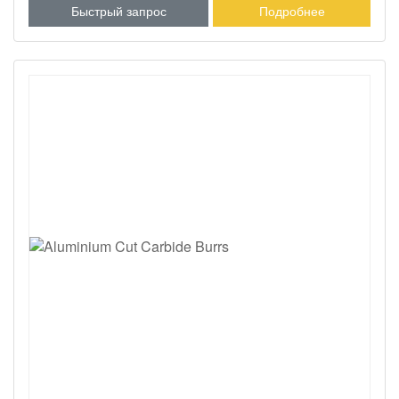
Быстрый запрос
Подробнее
серебряным припоем Использование обрабатывающего
центра для обеспечения точности и остроты.
Профессиональные рекомендации для оптимизации
вашего применения