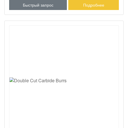
Быстрый запрос
Подробнее
прочного материала, который позволяет им эффективно
резать широкий спектр материалов, включая металлы,
пластмассы и композиты.